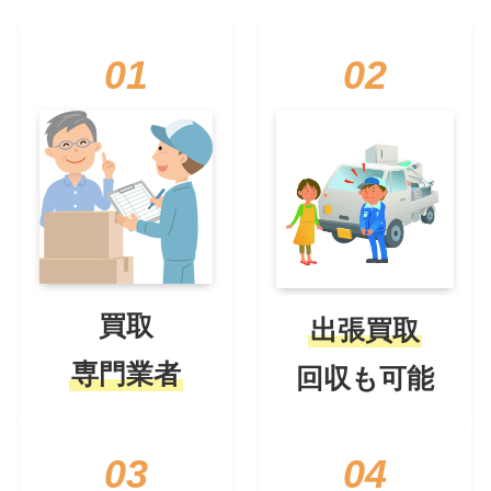
01
02
買取
出張買取
専門業者
回収も可能
03
04