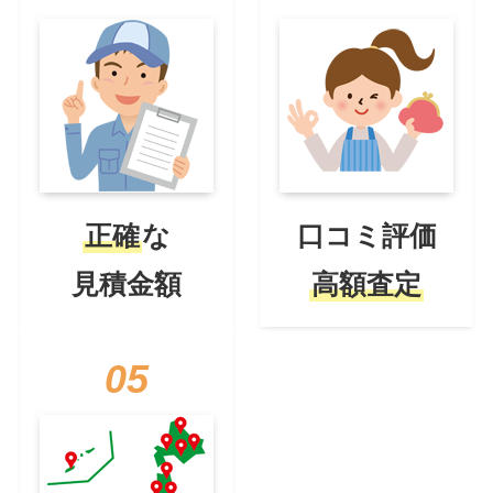
正確
な
口コミ評価
見積金額
高額査定
05