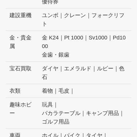
優待券
建設重機
ユンボ｜クレーン｜フォークリフ
ト
金・貴金
金 K24｜Pt 1000｜Sv1000｜Pd10
属
00
金歯・銀歯
宝石買取
ダイヤ｜エメラルド｜ルビー｜色
石
衣類
着物｜毛皮｜
趣味ホビ
玩具｜
ー
バカラテーブル｜キャンプ用品｜
ゴルフ用品
車両
ホイル｜バイク｜タイヤ｜