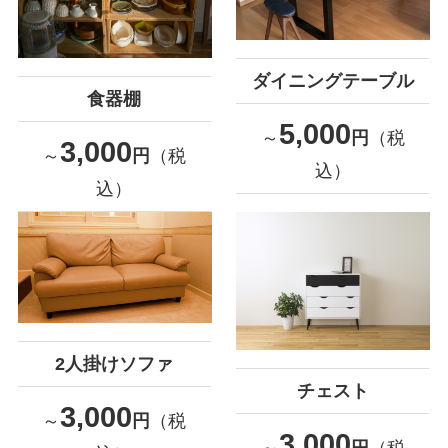
ダイニングテーブル
食器棚
5,000
～
円
（税
3,000
～
円
（税
込）
込）
2人掛けソファ
チェスト
3,000
～
円
（税
3,000
～
円
（税