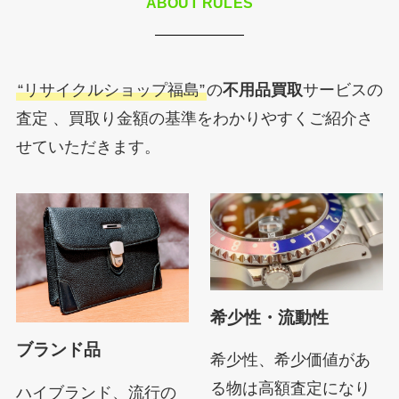
ABOUT RULES
“リサイクルショップ福島”
の
不用品買取
サービスの
査定 、買取り金額の基準をわかりやすくご紹介さ
せていただきます。
希少性・流動性
ブランド品
希少性、希少価値があ
る物は高額査定になり
ハイブランド、流行の