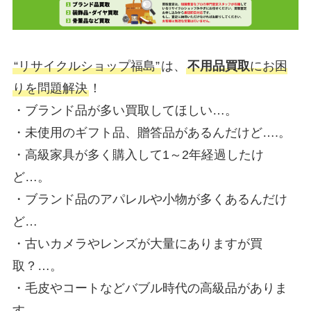
“リサイクルショップ福島”
は、
不用品買取
にお困
りを問題解決
！
・ブランド品が多い買取してほしい…。
・未使用のギフト品、贈答品があるんだけど….。
・高級家具が多く購入して1～2年経過したけ
ど…。
・ブランド品のアパレルや小物が多くあるんだけ
ど…
・古いカメラやレンズが大量にありますが買
取？…。
・毛皮やコートなどバブル時代の高級品がありま
す…。