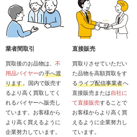
業者間取引
直接販売
買取後のお品物は、
不
買取りさせていただい
用品バイヤー
の
手へ渡
た品物を高額買取をす
ります
。国内で販売す
る
ライブ配信事業者
へ
るより高く買取してく
直接販売または
自社に
れるバイヤーへ販売し
て直接販売
することで
ています。お客様から
お客様からより高く買
より高く買えるように
えるように企業努力し
企業努力しています。
ています。