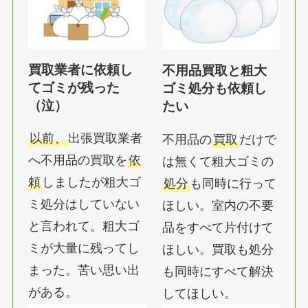
買取業者に依頼し
不用品買取と粗大
てゴミが残った
ゴミ処分も依頼し
（泣）
たい
以前、
出張買取業者
不用品の
買取
だけで
へ不用品の買取を
依
は無くて粗大ゴミの
頼
しましたが粗大ゴ
処分
も同時に行って
ミ処分はしていない
ほしい。室内の不要
と言われて。粗大ゴ
品をすべて片付けて
ミが大量に残ってし
ほしい。買取も処分
まった。苦い思い出
も同時にすべて解決
がある。
してほしい。