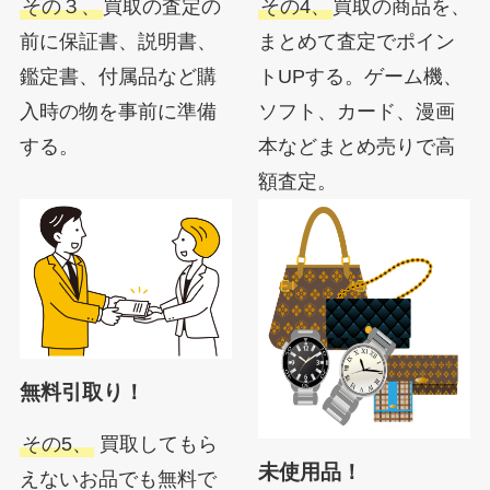
その３、
買取の査定の
その4、
買取の商品を、
前に保証書、説明書、
まとめて査定でポイン
鑑定書、付属品など購
トUPする。ゲーム機、
入時の物を事前に準備
ソフト、カード、漫画
する。
本などまとめ売りで高
額査定。
無料引取り！
その5、
買取してもら
未使用品！
えないお品でも無料で