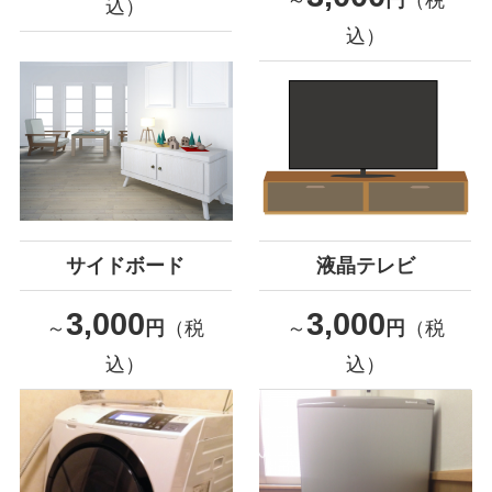
込）
込）
サイドボード
液晶テレビ
3,000
3,000
～
円
（税
～
円
（税
込）
込）