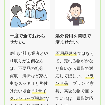
一度で全ておわら
処分費用を買取で
せたい。
済ませたい。
3社も4社も業者とや
不用品処分
ではなく
り取りが面倒な方
て、売れる物がかな
は、不要品の処分、
り多いから買取で対
買取、清掃など家の
応してほしい。
ブラ
中をスッキリと片付
ンド品
、ブランド家
けたい場合
“リサイ
具、高級な物で揃っ
クルショップ福島”
な
ていれば、買取対応