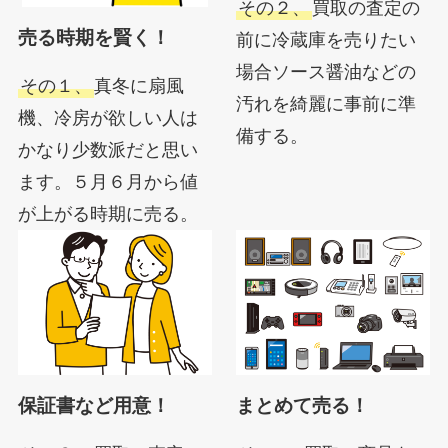
その２、
買取の査定の
売る時期を賢く！
前に冷蔵庫を売りたい
場合ソース醤油などの
その１、
真冬に扇風
汚れを綺麗に事前に準
機、冷房が欲しい人は
備する。
かなり少数派だと思い
ます。５月６月から値
が上がる時期に売る。
保証書など用意！
まとめて売る！