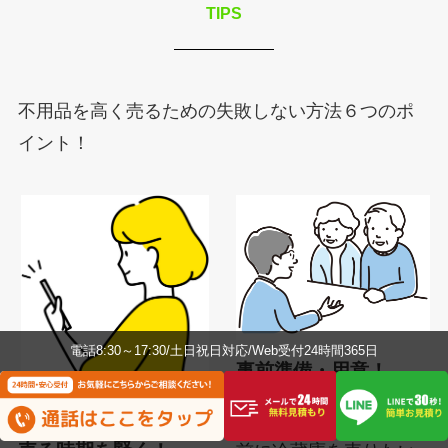
TIPS
不用品を高く売るための失敗しない方法６つのポ
イント！
電話8:30～17:30/土日祝日対応/Web受付24時間365日
事前準備・用意！
その２、
買取の査定の