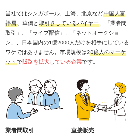
当社ではシンガポール、上海、北京など
中国人富
裕層
、華僑と
取引きしているバイヤー
、「業者間
取引」、「ライブ配信」、「ネットオークショ
ン」、日本国内の1億2000人だけを相手にしている
ワケではありません。市場規模は2
0億人のマーケ
ット
で
販路を拡大している企業
です。
業者間取引
直接販売