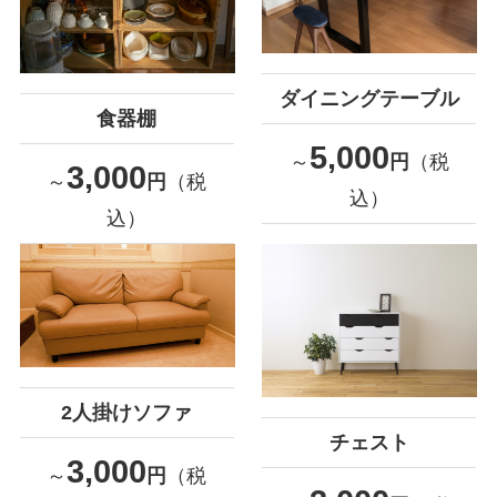
ダイニングテーブル
食器棚
5,000
～
円
（税
3,000
～
円
（税
込）
込）
2人掛けソファ
チェスト
3,000
～
円
（税