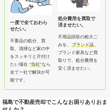
処分費用を買取で
一度で全ておわら
済ませたい。
せたい。
不用品回収の粗大ご
不要品の処分、買
みを。
ブランド品
、
取、清掃など家の中
ブランド家具など買
をスッキリと片付け
取りで、処分費用を
たい場合
“当社”
なら
安く済ませたい。
全て一社で解決が可
能です。
福島で不動産売却でこんなお困りありおま
せんか？