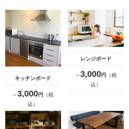
レンジボード
3,000
～
円
（税
キッチンボード
込）
3,000
～
円
（税
込）